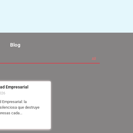
Blog
All
dad Empresarial
2026
 Empresarial: la
ilenciosa que destruye
resas cada...