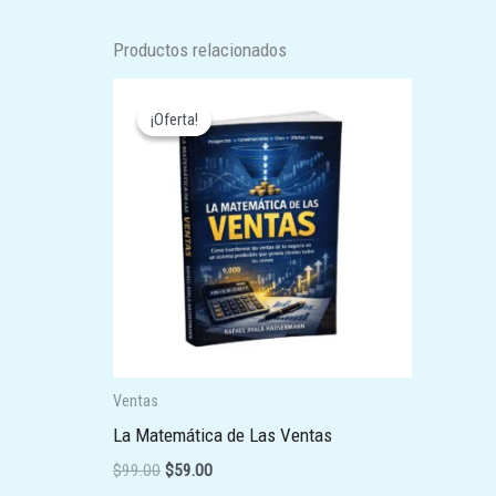
Productos relacionados
El
El
precio
precio
¡Oferta!
¡Oferta!
original
actual
era:
es:
$99.00.
$59.00.
Ventas
La Matemática de Las Ventas
$
99.00
$
59.00