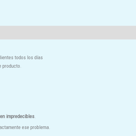
ientes todos los días
e producto.
ven impredecibles
.
exactamente ese problema.