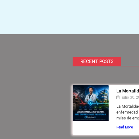
RECENT POSTS
La Mortali
julio 30, 
La Mortalidad
enfermedad s
miles de emp
Read More