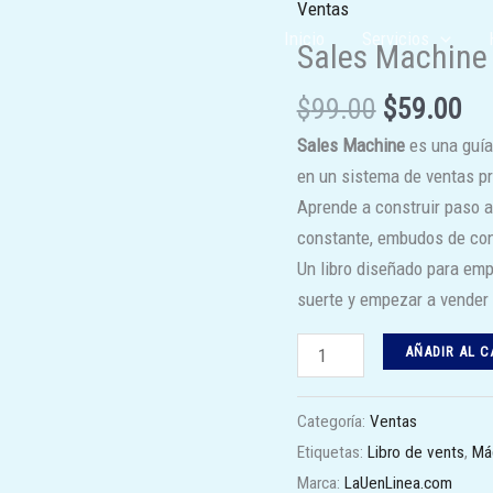
Ventas
El
El
Sales
Inicio
Servicios
precio
pr
Machine
Sales Machine
original
ac
cantidad
era:
es:
$
99.00
$
59.00
$99.00.
$5
Sales Machine
es una guía
en un sistema de ventas pr
Aprende a construir paso 
constante, embudos de con
Un libro diseñado para emp
suerte y empezar a vender 
AÑADIR AL C
Categoría:
Ventas
Etiquetas:
Libro de vents
,
Má
Marca:
LaUenLinea.com