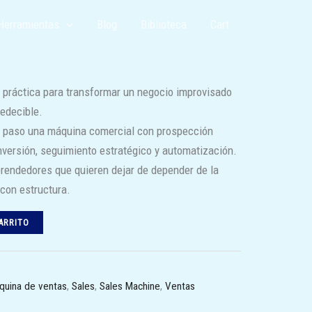
Herramientas
Blog
Biblioteca
Cart
ecio
tual
9.00.
 práctica para transformar un negocio improvisado
edecible.
a paso una máquina comercial con prospección
versión, seguimiento estratégico y automatización.
rendedores que quieren dejar de depender de la
con estructura.
ARRITO
quina de ventas
,
Sales
,
Sales Machine
,
Ventas